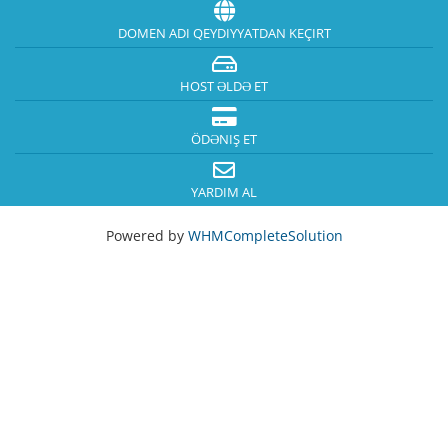
DOMEN ADI QEYDIYYATDAN KEÇIRT
HOST ƏLDƏ ET
ÖDƏNIŞ ET
YARDIM AL
Powered by
WHMCompleteSolution