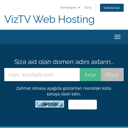
Azerbaijani
Giriş
Səbətə bax
VizTV Web Hosting
Naviq
keçid
Sizə aid olan domen adını axtarın...
Zəhmət olmasa aşağıda göstərilən rəsmdəki kodu
xanaya daxil edin.